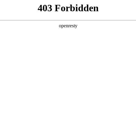
产品及服务
行业解决方案
合作伙伴
投资者关系
低空场景解决方案
，通过融合信息化、数字化、智能化及无人机技术，打造集低空飞
场景。
核心功能
快速部署使用